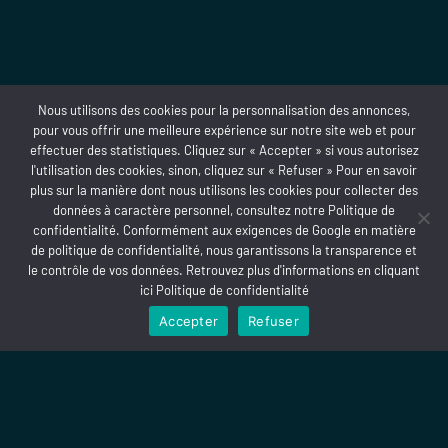
LA PRESSE EN PARLE !
Nous utilisons des cookies pour la personnalisation des annonces,
pour vous offrir une meilleure expérience sur notre site web et pour
METTRE UN AVIS
effectuer des statistiques. Cliquez sur « Accepter » si vous autorisez
l'utilisation des cookies, sinon, cliquez sur « Refuser » Pour en savoir
plus sur la manière dont nous utilisons les cookies pour collecter des
données à caractère personnel, consultez notre Politique de
confidentialité. Conformément aux exigences de
Google
en matière
de politique de confidentialité, nous garantissons la transparence et
“ON EN PREND PLEIN LES YEUX”
le contrôle de vos données. Retrouvez plus d'informations en cliquant
– FRANCE 3 NORMANDIE –
ici
Politique de confidentialité
Accepter
Refuser
« UN MUSÉE OÙ ON S’AMUSE”
– TÉLÉ MATIN –