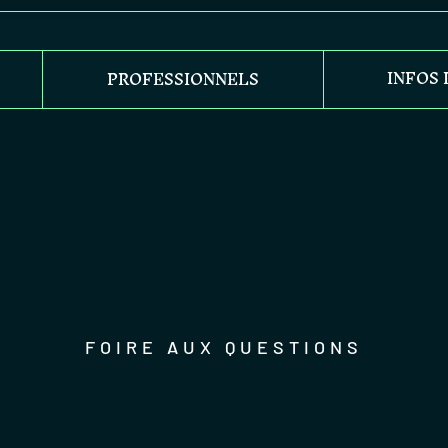
INFOS
PROFESSIONNELS
FOIRE AUX QUESTIONS