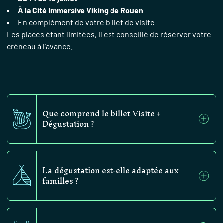
À la Cité Immersive Viking de Rouen
En complément de votre billet de visite
Les places étant limitées, il est conseillé de réserver votre
créneau à l’avance.
Que comprend le billet Visite +
Dégustation ?
Votre billet inclut la visite complète de la
La dégustation est-elle adaptée aux
Cité Immersive Viking ainsi qu’une
familles ?
dégustation à la fin du parcours : un verre
de vin inspiré du Moyen Âge pour les
adultes ou un élixir sans alcool pour les
Oui. Une boisson sans alcool est
enfants.