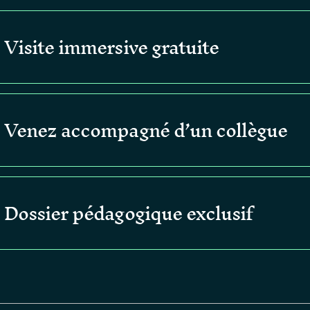
Visite immersive gratuite
xplorez le parcours interactif et découvrez l’histoire de Rollon et
Venez accompagné d’un collègue
andie viking.
rofitez de cette opportunité pour partager l’expérience avec un 
Dossier pédagogique exclusif
ignant.
ecevez un kit complet pour préparer vos projets scolaires et vos
se.