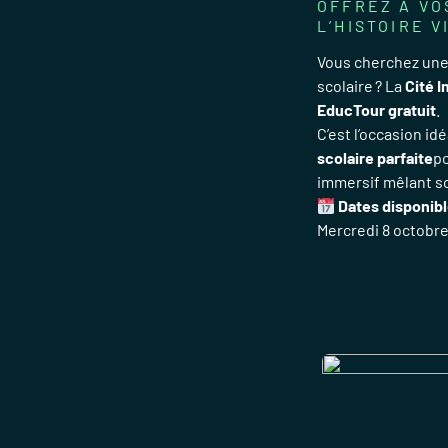
OFFREZ À VO
L’HISTOIRE V
Vous cherchez une
scolaire ? La
Cité 
EducTour gratuit
.
C’est l’occasion id
scolaire parfaite
po
immersif mêlant s
Dates disponib
Mercredi 8 octobre