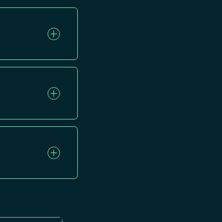
 de la
autre
 activités en