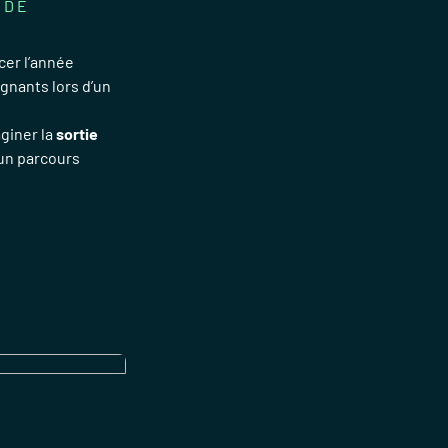
 DE
cer l’année
gnants lors d’un
aginer la
sortie
 un parcours