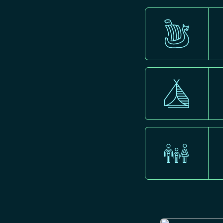
E
Norm
P
ense
R
clas